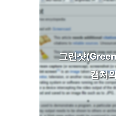
그린샷(Green
캡처와