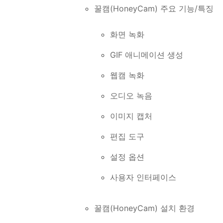
꿀캠(HoneyCam) 주요 기능/특징
화면 녹화
GIF 애니메이션 생성
웹캠 녹화
오디오 녹음
이미지 캡처
편집 도구
설정 옵션
사용자 인터페이스
꿀캠(HoneyCam) 설치 환경