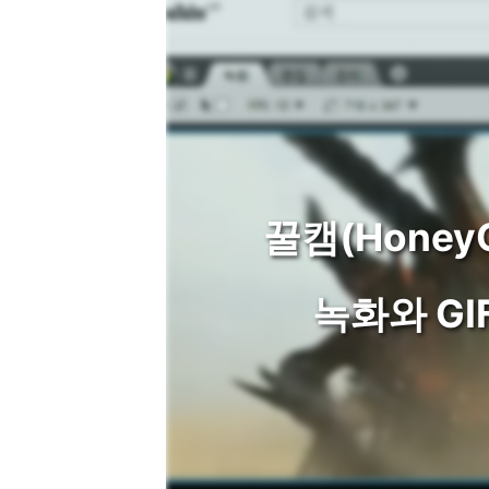
꿀캠(Honey
녹화와 GI