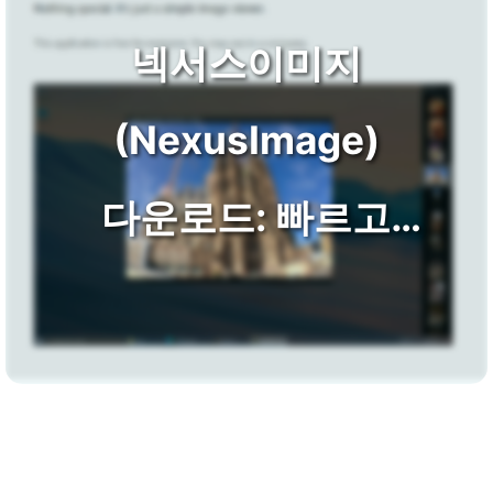
넥서스이미지
(NexusImage)
다운로드: 빠르고
가벼운 사진 이미지
뷰어!