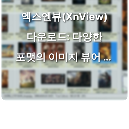
엑스엔뷰(XnView)
다운로드: 다양한
포맷의 이미지 뷰어 및
편집!